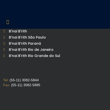
Edições Liberadas
Década de 60
Década de 70
Década de 80
Década de 90
Década de 2000
Acesso Restrito
B'nai B'rith
B'nai B'rith São Paulo
B'nai B'rith Paraná
B'nai B'rith Rio de Janeiro
B'nai B'rith Rio Grande do Sul
Tel:
(55-11) 3082-5844
Fax:
(55-11) 3082-5885