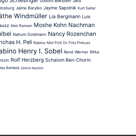
go Schlesinger
Izidoro Blikstein
Jacó
Jayme Sapolnik
insburg
Jaime Barylko
Kurt Salter
äthe Windmüller
Lia Bergmann
Luis
Nachman
Moshe Kohn
ausz
Meir Ronnen
albel
Nancy Rozenchan
Nahum Goldmann
nchas H. Peli
Rabino-Mor Prof. Dr. Fritz Pinkuss
abino Henry I. Sobel
René Werner
Rifka
Rolf Herzberg
Schalom Ben-Chorin
rezin
ter Rehfeld
Zeilich Nachim