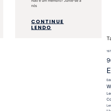
Não é um membro? Junte-se a
nós
CONTINUE
LENDO
T
19
9
E
Ed
W
Le
Co
Le