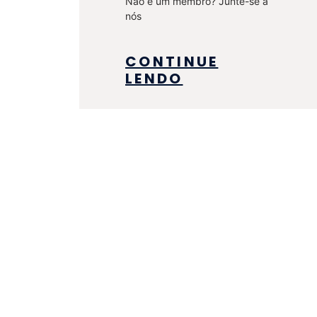
Não é um membro? Junte-se a
nós
CONTINUE
LENDO