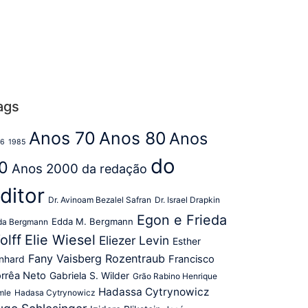
ags
Anos 70
Anos 80
Anos
76
1985
do
0
Anos 2000
da redação
ditor
Dr. Avinoam Bezalel Safran
Dr. Israel Drapkin
Egon e Frieda
Edda M. Bergmann
da Bergmann
olff
Elie Wiesel
Eliezer Levin
Esther
Fany Vaisberg Rozentraub
Francisco
nhard
rrêa Neto
Gabriela S. Wilder
Grão Rabino Henrique
Hadassa Cytrynowicz
mle
Hadasa Cytrynowicz