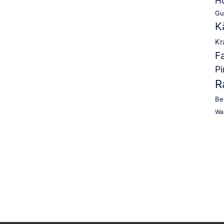
Hu
Gu
K
Kr
F
Pi
R
Be
Wal