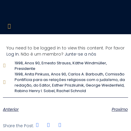
Edições Liberadas
Década de 60
Década de 70
Década de 80
Década de 90
Década de 2000
Acesso Restrito
You need to be logged in to view this content. Por favor
Log In
. Não é um membro?
Junte-se a nós
1998
,
Anos 90
,
Ernesto Strauss
,
Käthe Windmüller
,
Presidente
1998
,
Anita Pinkuss
,
Anos 90
,
Carlos A. Barbouth
,
Comissão
Pontifícia para as relações religiosas com o judaísmo
,
da
redação
,
do Editor
,
Esther Priszkulnik
,
George Weidenfeld
,
Rabino Henry I. Sobel
,
Rachel Schnold
Anterior
Proximo
Share the Post: