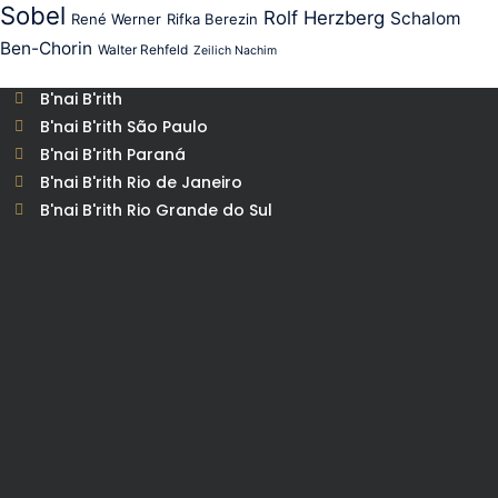
Sobel
Rolf Herzberg
Schalom
René Werner
Rifka Berezin
Ben-Chorin
Walter Rehfeld
Zeilich Nachim
B'nai B'rith
B'nai B'rith São Paulo
B'nai B'rith Paraná
B'nai B'rith Rio de Janeiro
B'nai B'rith Rio Grande do Sul