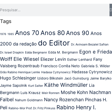
Tags
Anos 70
Anos 80
Anos 90
Anos
1976
1985
do Editor
2000
da redação
Dr. Avinoam Bezalel Safran
Egon e Frieda
Edda M. Bergmann
Dr. Israel Drapkin
Edda Bergmann
Wolff
Elie Wiesel
Eliezer Levin
Fany
Esther Lenhard
Vaisberg Rozentraub
Francisco Corrêa Neto
Gabriela S. Wilder
Hadassa Cytrynowicz
Grão Rabino Henrique Lemle
Hadasa Cytrynowicz
Hugo Schlesinger
Izidoro Blikstein
Jacó Guinsburg
Jaime Barylko
Käthe Windmüller
Lia
Jayme Sapolnik
Kurt Salter
Nachman
Moshe Kohn
Bergmann
Luis Krausz
Meir Ronnen
Falbel
Nancy Rozenchan
Pinchas H.
Nahum Goldmann
Rabino Henry I.
Peli
Rabino-Mor Prof. Dr. Fritz Pinkuss