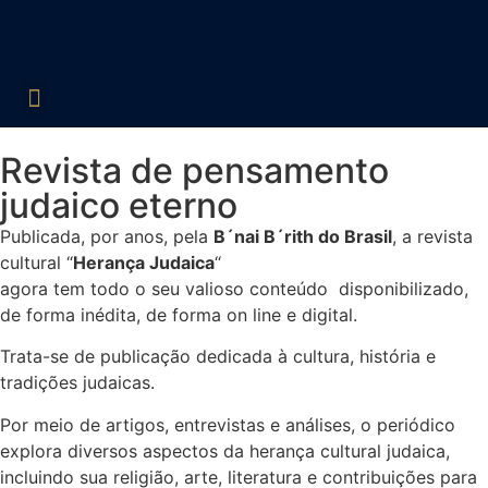
Edições Liberadas
Década de 60
Década de 70
Década de 80
Década de 90
Década de 2000
Acesso Restrito
Revista de pensamento
judaico eterno
Publicada, por anos, pela
B´nai B´rith do Brasil
, a revista
cultural “
Herança Judaica
“
agora tem todo o seu valioso conteúdo disponibilizado,
de forma inédita, de forma on line e digital.
Trata-se de publicação dedicada à cultura, história e
tradições judaicas.
Por meio de artigos, entrevistas e análises, o periódico
explora diversos aspectos da herança cultural judaica,
incluindo sua religião, arte, literatura e contribuições para