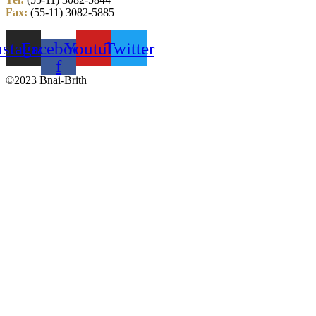
Fax:
(55-11) 3082-5885
nstagram
Facebook-
Youtube
Twitter
f
©2023 Bnai-Brith