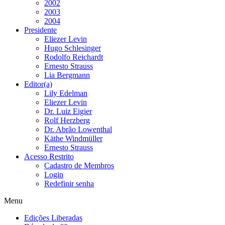
2002
2003
2004
Presidente
Eliezer Levin
Hugo Schlesinger
Rodolfo Reichardt
Ernesto Strauss
Lia Bergmann
Editor(a)
Lily Edelman
Eliezer Levin
Dr. Luiz Eigier
Rolf Herzberg
Dr. Abrão Lowenthal
Käthe Windmüller
Ernesto Strauss
Acesso Restrito
Cadastro de Membros
Login
Redefinir senha
Menu
Edições Liberadas