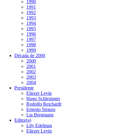
1990
1991
1992
1993
1994
1995
1996
1997
1998
1999
Década de 2000
2000
2001
2002
2003
2004
Presidente
Eliezer Levin
Hugo Schlesinger
Rodolfo Reichardt
Ernesto Strauss
Lia Bergmann
Editor(a)
Lily Edelman
Eliezer Levin