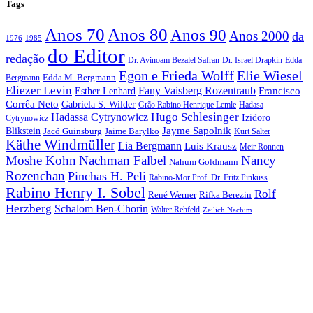
Tags
Anos 70
Anos 80
Anos 90
Anos 2000
da
1976
1985
do Editor
redação
Dr. Avinoam Bezalel Safran
Dr. Israel Drapkin
Edda
Egon e Frieda Wolff
Elie Wiesel
Edda M. Bergmann
Bergmann
Eliezer Levin
Fany Vaisberg Rozentraub
Francisco
Esther Lenhard
Corrêa Neto
Gabriela S. Wilder
Grão Rabino Henrique Lemle
Hadasa
Hugo Schlesinger
Hadassa Cytrynowicz
Izidoro
Cytrynowicz
Jayme Sapolnik
Blikstein
Jacó Guinsburg
Jaime Barylko
Kurt Salter
Käthe Windmüller
Lia Bergmann
Luis Krausz
Meir Ronnen
Moshe Kohn
Nachman Falbel
Nancy
Nahum Goldmann
Rozenchan
Pinchas H. Peli
Rabino-Mor Prof. Dr. Fritz Pinkuss
Rabino Henry I. Sobel
Rolf
René Werner
Rifka Berezin
Herzberg
Schalom Ben-Chorin
Walter Rehfeld
Zeilich Nachim