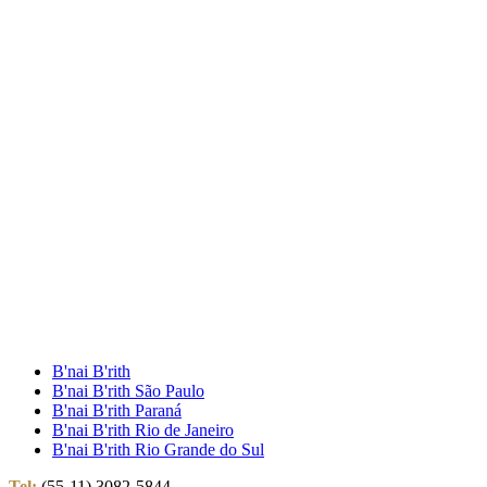
B'nai B'rith
B'nai B'rith São Paulo
B'nai B'rith Paraná
B'nai B'rith Rio de Janeiro
B'nai B'rith Rio Grande do Sul
Tel:
(55-11) 3082-5844