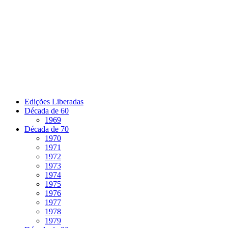
Pular
para
o
conteúdo
Edições Liberadas
Década de 60
1969
Década de 70
1970
1971
1972
1973
1974
1975
1976
1977
1978
1979