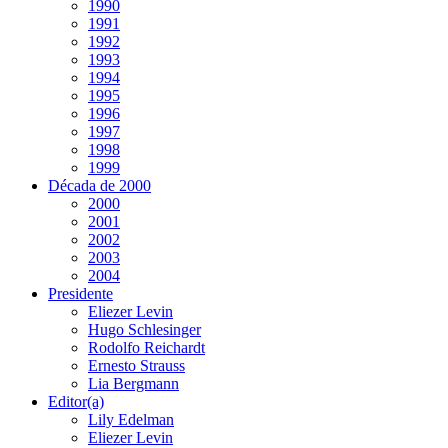
1990
1991
1992
1993
1994
1995
1996
1997
1998
1999
Década de 2000
2000
2001
2002
2003
2004
Presidente
Eliezer Levin
Hugo Schlesinger
Rodolfo Reichardt
Ernesto Strauss
Lia Bergmann
Editor(a)
Lily Edelman
Eliezer Levin