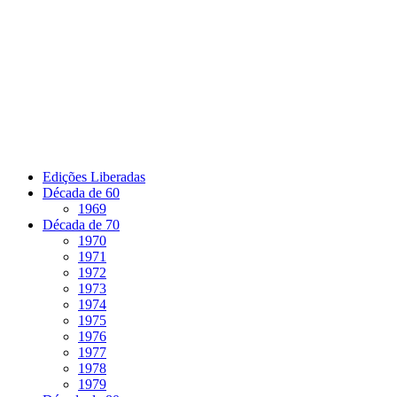
Pular
para
o
conteúdo
Edições Liberadas
Década de 60
1969
Década de 70
1970
1971
1972
1973
1974
1975
1976
1977
1978
1979