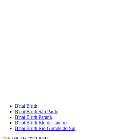
B'nai B'rith
B'nai B'rith São Paulo
B'nai B'rith Paraná
B'nai B'rith Rio de Janeiro
B'nai B'rith Rio Grande do Sul
Tel:
(55-11) 3082-5844