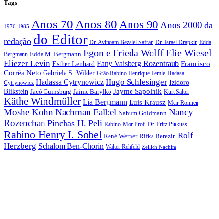
Tags
Anos 70
Anos 80
Anos 90
Anos 2000
da
1976
1985
do Editor
redação
Dr. Avinoam Bezalel Safran
Dr. Israel Drapkin
Edda
Egon e Frieda Wolff
Elie Wiesel
Edda M. Bergmann
Bergmann
Eliezer Levin
Fany Vaisberg Rozentraub
Francisco
Esther Lenhard
Corrêa Neto
Gabriela S. Wilder
Grão Rabino Henrique Lemle
Hadasa
Hugo Schlesinger
Hadassa Cytrynowicz
Izidoro
Cytrynowicz
Jayme Sapolnik
Blikstein
Jacó Guinsburg
Jaime Barylko
Kurt Salter
Käthe Windmüller
Lia Bergmann
Luis Krausz
Meir Ronnen
Moshe Kohn
Nachman Falbel
Nancy
Nahum Goldmann
Rozenchan
Pinchas H. Peli
Rabino-Mor Prof. Dr. Fritz Pinkuss
Rabino Henry I. Sobel
Rolf
René Werner
Rifka Berezin
Herzberg
Schalom Ben-Chorin
Walter Rehfeld
Zeilich Nachim