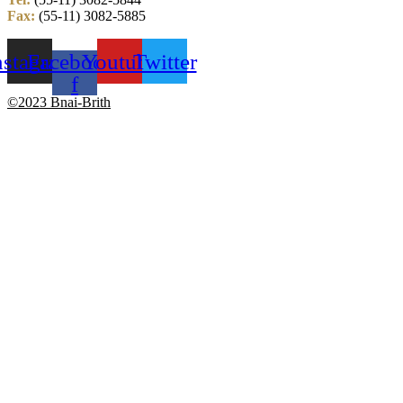
Fax:
(55-11) 3082-5885
nstagram
Facebook-
Youtube
Twitter
f
©2023 Bnai-Brith