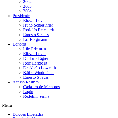
2002
2003
2004
Presidente
Eliezer Levin
Hugo Schlesinger
Rodolfo Reichardt
Ernesto Strauss
Lia Bergmann
Editor(a)
Lily Edelman
Eliezer Levin
Dr. Luiz Eigier
Rolf Herzberg
Dr. Abrão Lowenthal
Käthe Windmüller
Ernesto Strauss
Acesso Restrito
Cadastro de Membros
Login
Redefinir senha
Menu
Edições Liberadas