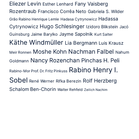
Eliezer Levin
Fany Vaisberg
Esther Lenhard
Rozentraub
Francisco Corrêa Neto
Gabriela S. Wilder
Hadassa
Grão Rabino Henrique Lemle
Hadasa Cytrynowicz
Hugo Schlesinger
Cytrynowicz
Izidoro Blikstein
Jacó
Jayme Sapolnik
Guinsburg
Jaime Barylko
Kurt Salter
Käthe Windmüller
Lia Bergmann
Luis Krausz
Nachman Falbel
Moshe Kohn
Nahum
Meir Ronnen
Nancy Rozenchan
Pinchas H. Peli
Goldmann
Rabino Henry I.
Rabino-Mor Prof. Dr. Fritz Pinkuss
Sobel
Rolf Herzberg
René Werner
Rifka Berezin
Schalom Ben-Chorin
Walter Rehfeld
Zeilich Nachim