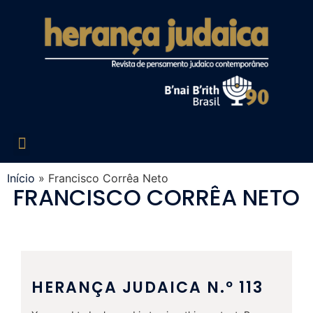
Edições Liberadas
Década de 60
Década de 70
Década de 80
Década de 90
Década de 2000
Acesso Restrito
Início
»
Francisco Corrêa Neto
FRANCISCO CORRÊA NETO
HERANÇA JUDAICA N.º 113