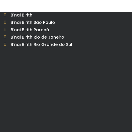
B'nai B'rith
B'nai B'rith São Paulo
B'nai B'rith Paraná
B'nai B'rith Rio de Janeiro
B'nai B'rith Rio Grande do Sul