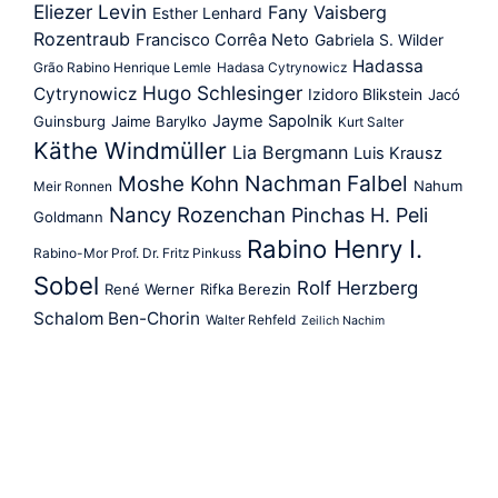
Eliezer Levin
Fany Vaisberg
Esther Lenhard
Rozentraub
Francisco Corrêa Neto
Gabriela S. Wilder
Hadassa
Grão Rabino Henrique Lemle
Hadasa Cytrynowicz
Hugo Schlesinger
Cytrynowicz
Izidoro Blikstein
Jacó
Jayme Sapolnik
Guinsburg
Jaime Barylko
Kurt Salter
Käthe Windmüller
Lia Bergmann
Luis Krausz
Nachman Falbel
Moshe Kohn
Nahum
Meir Ronnen
Nancy Rozenchan
Pinchas H. Peli
Goldmann
Rabino Henry I.
Rabino-Mor Prof. Dr. Fritz Pinkuss
Sobel
Rolf Herzberg
René Werner
Rifka Berezin
Schalom Ben-Chorin
Walter Rehfeld
Zeilich Nachim