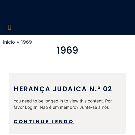
Edições Liberadas
Década de 60
Década de 70
Década de 80
Década de 90
Década de 2000
Acesso Restrito
Início
»
1969
1969
HERANÇA JUDAICA N.º 02
You need to be logged in to view this content. Por
favor Log In. Não é um membro? Junte-se a nós
CONTINUE LENDO