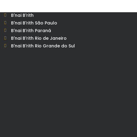
B'nai B'rith
B'nai B'rith São Paulo
B'nai B'rith Paraná
B'nai B'rith Rio de Janeiro
B'nai B'rith Rio Grande do Sul