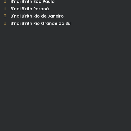
B'nai B'rith São Paulo
B'nai B'rith Paraná
B'nai B'rith Rio de Janeiro
B'nai B'rith Rio Grande do Sul