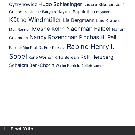
Hugo Schlesinger
Cytrynowicz
Izidoro Blikstein
Jacó
Jayme Sapolnik
Guinsburg
Jaime Barylko
Kurt Salter
Käthe Windmüller
Lia Bergmann
Luis Krausz
Nachman Falbel
Moshe Kohn
Nahum
Meir Ronnen
Nancy Rozenchan
Pinchas H. Peli
Goldmann
Rabino Henry I.
Rabino-Mor Prof. Dr. Fritz Pinkuss
Sobel
Rolf Herzberg
René Werner
Rifka Berezin
Schalom Ben-Chorin
Walter Rehfeld
Zeilich Nachim
B'nai B'rith