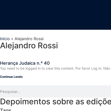
Início
»
Alejandro Rossi
Alejandro Rossi
Herança Judaica n.º 40
You need to be logged in to view this content. Por favor Log In. N
Continue Lendo
Depoimentos sobre as edições
Tags