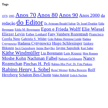
Tags
Anos 70
Anos 80
Anos 90
Anos 2000
da
1976
1985
do Editor
redação
Dr. Avinoam Bezalel Safran
Dr. Israel Drapkin
Edda
Egon e Frieda Wolff
Elie Wiesel
Edda M. Bergmann
Bergmann
Eliezer Levin
Fany Vaisberg Rozentraub
Francisco
Esther Lenhard
Corrêa Neto
Gabriela S. Wilder
Grão Rabino Henrique Lemle
Hadasa
Hugo Schlesinger
Hadassa Cytrynowicz
Izidoro
Cytrynowicz
Jayme Sapolnik
Blikstein
Jacó Guinsburg
Jaime Barylko
Kurt Salter
Käthe Windmüller
Lia Bergmann
Luis Krausz
Meir Ronnen
Moshe Kohn
Nachman Falbel
Nancy
Nahum Goldmann
Rozenchan
Pinchas H. Peli
Rabino-Mor Prof. Dr. Fritz Pinkuss
Rabino Henry I. Sobel
Rolf
René Werner
Rifka Berezin
Herzberg
Schalom Ben-Chorin
Walter Rehfeld
Zeilich Nachim