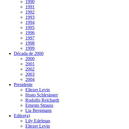
1990
1991
1992
1993
1994
1995
1996
1997
1998
1999
Década de 2000
2000
2001
2002
2003
2004
Presidente
Eliezer Levin
Hugo Schlesinger
Rodolfo Reichardt
Ernesto Strauss
Lia Bergmann
Editor(a)
Lily Edelman
Eliezer Levin