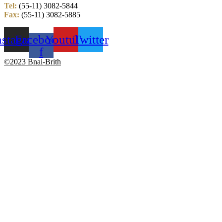
Tel:
(55-11) 3082-5844
Fax:
(55-11) 3082-5885
nstagram
Facebook-
Youtube
Twitter
f
©2023 Bnai-Brith