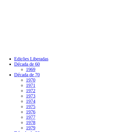
Pular
para
o
conteúdo
Edições Liberadas
Década de 60
1969
Década de 70
1970
1971
1972
1973
1974
1975
1976
1977
1978
1979