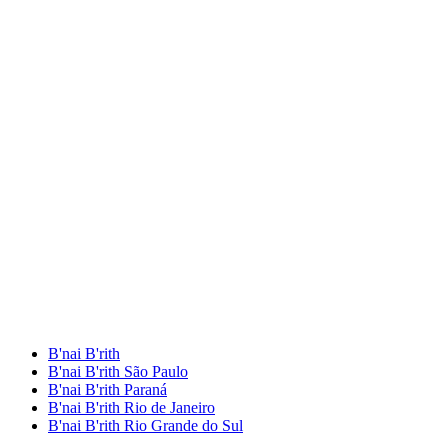
B'nai B'rith
B'nai B'rith São Paulo
B'nai B'rith Paraná
B'nai B'rith Rio de Janeiro
B'nai B'rith Rio Grande do Sul