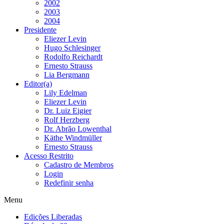
2002
2003
2004
Presidente
Eliezer Levin
Hugo Schlesinger
Rodolfo Reichardt
Ernesto Strauss
Lia Bergmann
Editor(a)
Lily Edelman
Eliezer Levin
Dr. Luiz Eigier
Rolf Herzberg
Dr. Abrão Lowenthal
Käthe Windmüller
Ernesto Strauss
Acesso Restrito
Cadastro de Membros
Login
Redefinir senha
Menu
Edições Liberadas