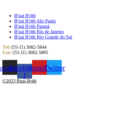
B'nai B'rith
B'nai B'rith São Paulo
B'nai B'rith Paraná
B'nai B'rith Rio de Janeiro
B'nai B'rith Rio Grande do Sul
Tel:
(55-11) 3082-5844
Fax:
(55-11) 3082-5885
nstagram
Facebook-
Youtube
Twitter
f
©2023 Bnai-Brith