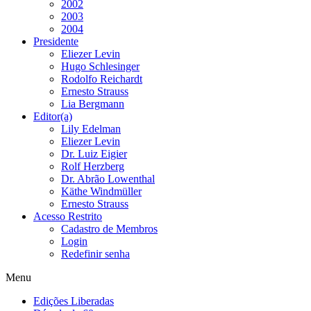
2002
2003
2004
Presidente
Eliezer Levin
Hugo Schlesinger
Rodolfo Reichardt
Ernesto Strauss
Lia Bergmann
Editor(a)
Lily Edelman
Eliezer Levin
Dr. Luiz Eigier
Rolf Herzberg
Dr. Abrão Lowenthal
Käthe Windmüller
Ernesto Strauss
Acesso Restrito
Cadastro de Membros
Login
Redefinir senha
Menu
Edições Liberadas