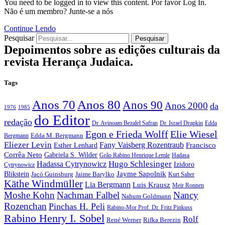
You need to be logged in to view this content. Por favor Log In.
Não é um membro? Junte-se a nós
Continue Lendo
Pesquisar
Pesquisar
Depoimentos sobre as edições culturais da
revista Herança Judaica.
Tags
Anos 70
Anos 80
Anos 90
Anos 2000
da
1976
1985
do Editor
redação
Dr. Avinoam Bezalel Safran
Dr. Israel Drapkin
Edda
Egon e Frieda Wolff
Elie Wiesel
Edda M. Bergmann
Bergmann
Eliezer Levin
Fany Vaisberg Rozentraub
Francisco
Esther Lenhard
Corrêa Neto
Gabriela S. Wilder
Grão Rabino Henrique Lemle
Hadasa
Hugo Schlesinger
Hadassa Cytrynowicz
Izidoro
Cytrynowicz
Jayme Sapolnik
Blikstein
Jacó Guinsburg
Jaime Barylko
Kurt Salter
Käthe Windmüller
Lia Bergmann
Luis Krausz
Meir Ronnen
Moshe Kohn
Nachman Falbel
Nancy
Nahum Goldmann
Rozenchan
Pinchas H. Peli
Rabino-Mor Prof. Dr. Fritz Pinkuss
Rabino Henry I. Sobel
Rolf
René Werner
Rifka Berezin