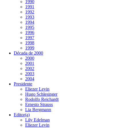
1990
1991
1992
1993
1994
1995
1996
1997
1998
1999
Década de 2000
2000
2001
2002
2003
2004
Presidente
Eliezer Levin
Hugo Schlesinger
Rodolfo Reichardt
Ernesto Strauss
Lia Bergmann
Editor(a)
Lily Edelman
Eliezer Levin