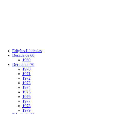
Pular
para
o
conteúdo
Edições Liberadas
Década de 60
1969
Década de 70
1970
1971
1972
1973
1974
1975
1976
1977
1978
1979