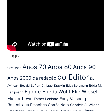
Tags
Anos 70
Anos 80
Anos 90
1976
1985
do Editor
Anos 2000
da redação
Dr.
Edda M.
Avinoam Bezalel Safran
Dr. Israel Drapkin
Edda Bergmann
Egon e Frieda Wolff
Elie Wiesel
Bergmann
Eliezer Levin
Fany Vaisberg
Esther Lenhard
Rozentraub
Francisco Corrêa Neto
Gabriela S. Wilder
Hadassa
Grão Rabino Henrique Lemle
Hadasa Cytrynowicz