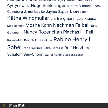
Hugo Schlesinger
Cytrynowicz
Izidoro Blikstein
Jacó
Jayme Sapolnik
Guinsburg
Jaime Barylko
Kurt Salter
Käthe Windmüller
Lia Bergmann
Luis Krausz
Nachman Falbel
Moshe Kohn
Nahum
Meir Ronnen
Nancy Rozenchan
Pinchas H. Peli
Goldmann
Rabino Henry I.
Rabino-Mor Prof. Dr. Fritz Pinkuss
Sobel
Rolf Herzberg
René Werner
Rifka Berezin
Schalom Ben-Chorin
Walter Rehfeld
Zeilich Nachim
B'nai B'rith