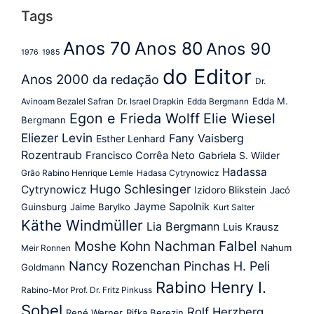
Tags
Anos 70
Anos 80
Anos 90
1976
1985
do Editor
Anos 2000
da redação
Dr.
Edda M.
Avinoam Bezalel Safran
Dr. Israel Drapkin
Edda Bergmann
Egon e Frieda Wolff
Elie Wiesel
Bergmann
Eliezer Levin
Fany Vaisberg
Esther Lenhard
Rozentraub
Francisco Corrêa Neto
Gabriela S. Wilder
Hadassa
Grão Rabino Henrique Lemle
Hadasa Cytrynowicz
Hugo Schlesinger
Cytrynowicz
Izidoro Blikstein
Jacó
Jayme Sapolnik
Guinsburg
Jaime Barylko
Kurt Salter
Käthe Windmüller
Lia Bergmann
Luis Krausz
Nachman Falbel
Moshe Kohn
Nahum
Meir Ronnen
Nancy Rozenchan
Pinchas H. Peli
Goldmann
Rabino Henry I.
Rabino-Mor Prof. Dr. Fritz Pinkuss
Sobel
Rolf Herzberg
René Werner
Rifka Berezin