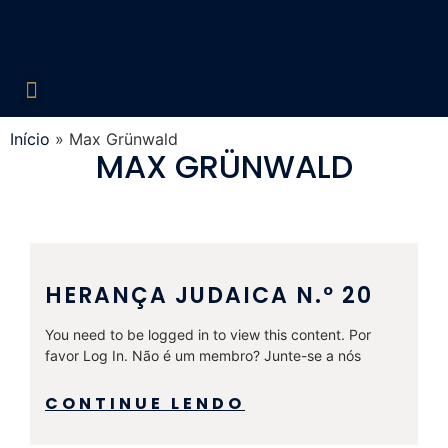
Edições Liberadas
Década de 60
Década de 70
Década de 80
Década de 90
Década de 2000
Acesso Restrito
Início
»
Max Grünwald
MAX GRÜNWALD
HERANÇA JUDAICA N.º 20
You need to be logged in to view this content. Por
favor Log In. Não é um membro? Junte-se a nós
CONTINUE LENDO