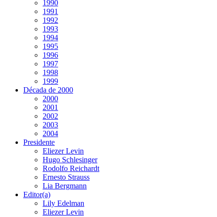
1990
1991
1992
1993
1994
1995
1996
1997
1998
1999
Década de 2000
2000
2001
2002
2003
2004
Presidente
Eliezer Levin
Hugo Schlesinger
Rodolfo Reichardt
Ernesto Strauss
Lia Bergmann
Editor(a)
Lily Edelman
Eliezer Levin