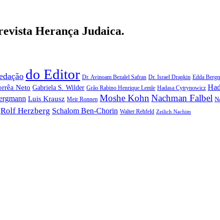
 revista Herança Judaica.
do Editor
redação
Dr. Avinoam Bezalel Safran
Dr. Israel Drapkin
Edda Berg
Had
orrêa Neto
Gabriela S. Wilder
Grão Rabino Henrique Lemle
Hadasa Cytrynowicz
Moshe Kohn
Nachman Falbel
ergmann
Luis Krausz
N
Meir Ronnen
Rolf Herzberg
Schalom Ben-Chorin
Walter Rehfeld
Zeilich Nachim