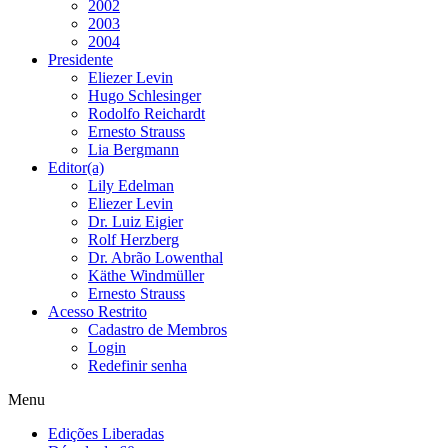
2002
2003
2004
Presidente
Eliezer Levin
Hugo Schlesinger
Rodolfo Reichardt
Ernesto Strauss
Lia Bergmann
Editor(a)
Lily Edelman
Eliezer Levin
Dr. Luiz Eigier
Rolf Herzberg
Dr. Abrão Lowenthal
Käthe Windmüller
Ernesto Strauss
Acesso Restrito
Cadastro de Membros
Login
Redefinir senha
Menu
Edições Liberadas