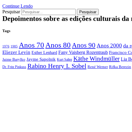
Continue Lendo
Pesquisar
Pesquisar
Depoimentos sobre as edições culturais da
Tags
Anos 70
Anos 80
Anos 90
Anos 2000
da 
1976
1985
Eliezer Levin
Fany Vaisberg Rozentraub
Francisco C
Esther Lenhard
Käthe Windmüller
Lia B
Jayme Sapolnik
Jaime Barylko
Kurt Salter
Rabino Henry I. Sobel
René Werner
Rifka Berezin
Dr. Fritz Pinkuss