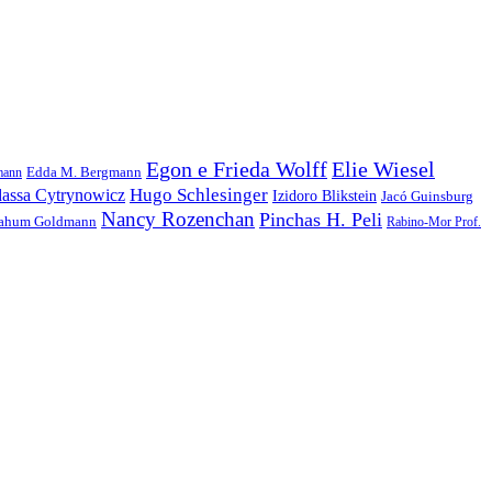
Egon e Frieda Wolff
Elie Wiesel
Edda M. Bergmann
mann
Hugo Schlesinger
assa Cytrynowicz
Izidoro Blikstein
Jacó Guinsburg
Nancy Rozenchan
Pinchas H. Peli
ahum Goldmann
Rabino-Mor Prof.