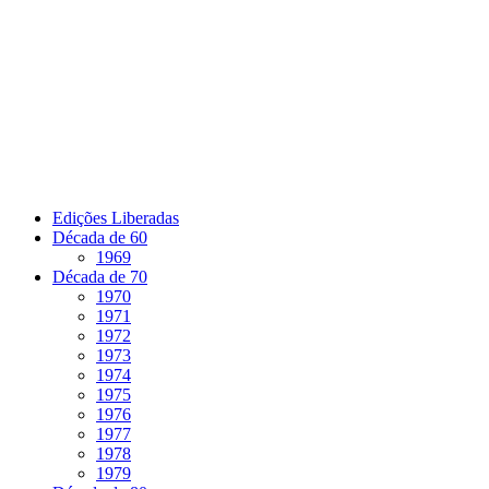
Pular
para
o
conteúdo
Edições Liberadas
Década de 60
1969
Década de 70
1970
1971
1972
1973
1974
1975
1976
1977
1978
1979