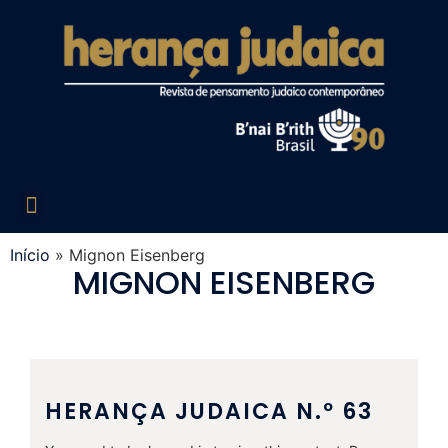
Edições Liberadas
Década de 60
Década de 70
Década de 80
Década de 90
Década de 2000
Acesso Restrito
Início
»
Mignon Eisenberg
MIGNON EISENBERG
HERANÇA JUDAICA N.º 63