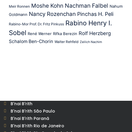
Nachman Falbel
Moshe Kohn
Nahum
Meir Ronnen
Nancy Rozenchan
Pinchas H. Peli
Goldmann
Rabino Henry I.
Rabino-Mor Prof. Dr. Fritz Pinkuss
Sobel
Rolf Herzberg
René Werner
Rifka Berezin
Schalom Ben-Chorin
Walter Rehfeld
Zeilich Nachim
B'nai B'rith
B'nai B'rith São Paulo
B'nai B'rith Paraná
B'nai B'rith Rio de Janeiro