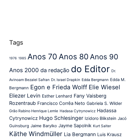
Tags
Anos 70
Anos 80
Anos 90
1976
1985
do Editor
Anos 2000
da redação
Dr.
Edda M.
Avinoam Bezalel Safran
Dr. Israel Drapkin
Edda Bergmann
Egon e Frieda Wolff
Elie Wiesel
Bergmann
Eliezer Levin
Fany Vaisberg
Esther Lenhard
Rozentraub
Francisco Corrêa Neto
Gabriela S. Wilder
Hadassa
Grão Rabino Henrique Lemle
Hadasa Cytrynowicz
Hugo Schlesinger
Cytrynowicz
Izidoro Blikstein
Jacó
Jayme Sapolnik
Guinsburg
Jaime Barylko
Kurt Salter
Käthe Windmüller
Lia Bergmann
Luis Krausz