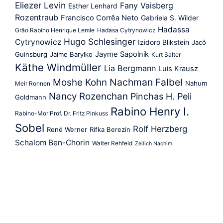
Eliezer Levin
Fany Vaisberg
Esther Lenhard
Rozentraub
Francisco Corrêa Neto
Gabriela S. Wilder
Hadassa
Grão Rabino Henrique Lemle
Hadasa Cytrynowicz
Hugo Schlesinger
Cytrynowicz
Izidoro Blikstein
Jacó
Jayme Sapolnik
Guinsburg
Jaime Barylko
Kurt Salter
Käthe Windmüller
Lia Bergmann
Luis Krausz
Nachman Falbel
Moshe Kohn
Nahum
Meir Ronnen
Nancy Rozenchan
Pinchas H. Peli
Goldmann
Rabino Henry I.
Rabino-Mor Prof. Dr. Fritz Pinkuss
Sobel
Rolf Herzberg
René Werner
Rifka Berezin
Schalom Ben-Chorin
Walter Rehfeld
Zeilich Nachim