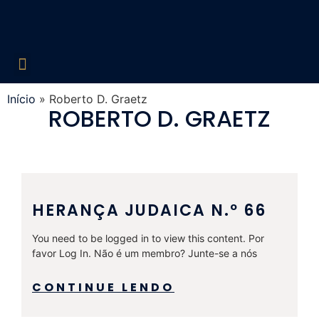
Edições Liberadas
Década de 60
Década de 70
Década de 80
Década de 90
Década de 2000
Acesso Restrito
Início
»
Roberto D. Graetz
ROBERTO D. GRAETZ
HERANÇA JUDAICA N.º 66
You need to be logged in to view this content. Por
favor Log In. Não é um membro? Junte-se a nós
CONTINUE LENDO