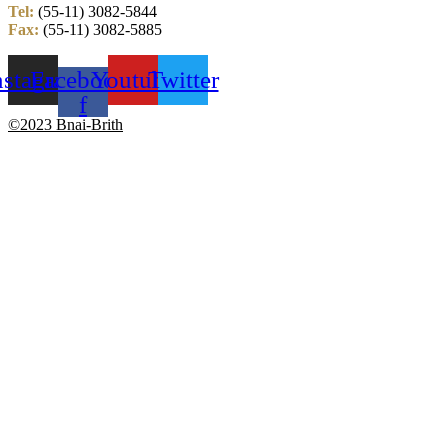
Tel:
(55-11) 3082-5844
Fax:
(55-11) 3082-5885
nstagram
Facebook-
Youtube
Twitter
f
©2023 Bnai-Brith