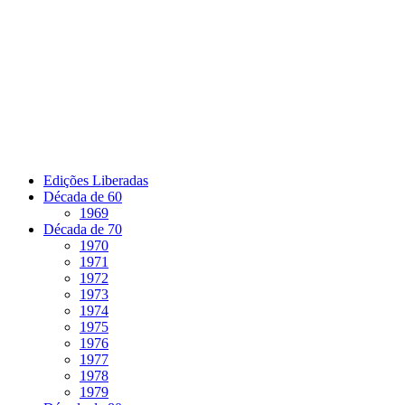
Pular
para
o
conteúdo
Edições Liberadas
Década de 60
1969
Década de 70
1970
1971
1972
1973
1974
1975
1976
1977
1978
1979