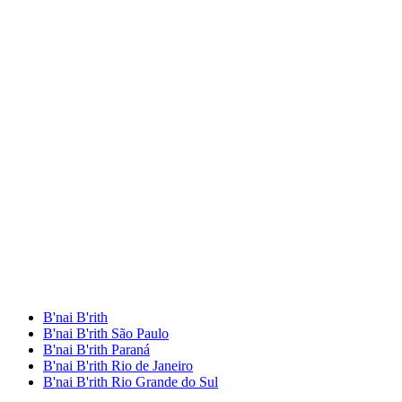
B'nai B'rith
B'nai B'rith São Paulo
B'nai B'rith Paraná
B'nai B'rith Rio de Janeiro
B'nai B'rith Rio Grande do Sul