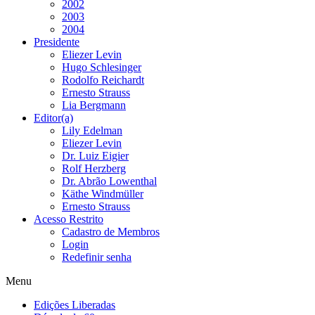
2002
2003
2004
Presidente
Eliezer Levin
Hugo Schlesinger
Rodolfo Reichardt
Ernesto Strauss
Lia Bergmann
Editor(a)
Lily Edelman
Eliezer Levin
Dr. Luiz Eigier
Rolf Herzberg
Dr. Abrão Lowenthal
Käthe Windmüller
Ernesto Strauss
Acesso Restrito
Cadastro de Membros
Login
Redefinir senha
Menu
Edições Liberadas