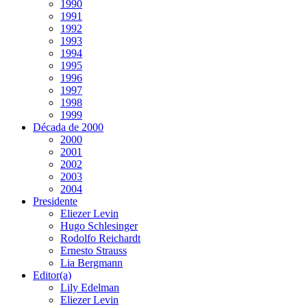
1990
1991
1992
1993
1994
1995
1996
1997
1998
1999
Década de 2000
2000
2001
2002
2003
2004
Presidente
Eliezer Levin
Hugo Schlesinger
Rodolfo Reichardt
Ernesto Strauss
Lia Bergmann
Editor(a)
Lily Edelman
Eliezer Levin