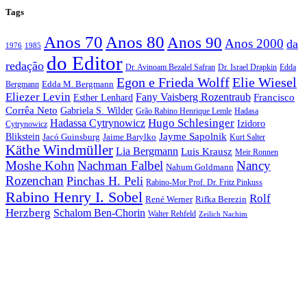
Tags
Anos 70
Anos 80
Anos 90
Anos 2000
da
1976
1985
do Editor
redação
Dr. Avinoam Bezalel Safran
Dr. Israel Drapkin
Edda
Egon e Frieda Wolff
Elie Wiesel
Edda M. Bergmann
Bergmann
Eliezer Levin
Fany Vaisberg Rozentraub
Francisco
Esther Lenhard
Corrêa Neto
Gabriela S. Wilder
Grão Rabino Henrique Lemle
Hadasa
Hugo Schlesinger
Hadassa Cytrynowicz
Izidoro
Cytrynowicz
Jayme Sapolnik
Blikstein
Jacó Guinsburg
Jaime Barylko
Kurt Salter
Käthe Windmüller
Lia Bergmann
Luis Krausz
Meir Ronnen
Moshe Kohn
Nachman Falbel
Nancy
Nahum Goldmann
Rozenchan
Pinchas H. Peli
Rabino-Mor Prof. Dr. Fritz Pinkuss
Rabino Henry I. Sobel
Rolf
René Werner
Rifka Berezin
Herzberg
Schalom Ben-Chorin
Walter Rehfeld
Zeilich Nachim